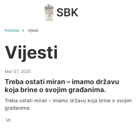
Skip
SBK
to
main
content
Početna
Vijesti
Breadcrumb
Vijesti
Mar 07, 2025
Treba ostati miran – imamo državu
koja brine o svojim građanima.
Treba ostati miran – imamo državu koja brine o svojim
građanima.
MI