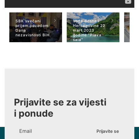
SBK svečani
Vode Bosne i
TV 
prijem povodom
Hercegovine 22
naja
Dana
mart 2023
Her
nezavisnosti BiH
godine "Plava
San
sala"
Wiki
Prijavite se za vijesti
i ponude