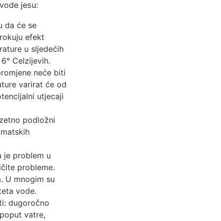
 vode jesu:
u da će se
zrokuju efekt
rature u sljedećih
6° Celzijevih.
 promjene neće biti
ature varirat će od
tencijalni utjecaji
zuzetno podložni
imatskih
a je problem u
ičite probleme.
ša. U mnogim su
teta vode.
ti: dugoročno
poput vatre,