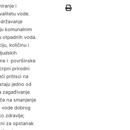
iranje i
valitetu vode.
održavanje
nju komunalnim
u otpadnih voda.
ju, količinu i
ljudskih
mne i površinske
crpni prirodni
ći pritisci na
ostaju jedno od
da zagađivanje
iče na smanjenje
ma vode dobrog
ko zdravlje;
čni za opstanak