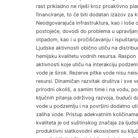
rast prikladno ne riješi kroz proaktivno plan
financiranje, to će biti dodatan izazov za k
Neodgovarajuća infrastruktura, kao i loše 
postojeće, dovodi do problema u upravlja
otpadom, kao i u pročišćavanju i ispuštanj
Ljudske aktivnosti obično utiču na distribuci
hemijsku kvalitetu vodnih resursa. Raspon 
aktivnosti koje utiču na interakciju podze
vode je širok. Rezerve pitke vode nisu neis
resursi. Dinamičan razvitak društva i sve ve
prirodni okoliš, a samim time i na vodu, p
ključnih pitanja održivog razvoja, budući 
vode u podzemlju i na površini dodatno ut
zaliha vode. Pristup adekvatnim količina
kvaliteta je od suštinskog značaja za ljuds
produktivni slatkovodni ekosistemi su klju