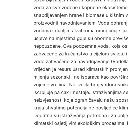
voda za sve vodene i kopnene ekosisteme,
snabdijevanjem hrane i biomase u kišnim 
proizvodnji navodnjavanjem. Voda pohran
vodama i dubljim akviferima omogućuje lju
usjeve na mjestima gdje su oborine previše
nepouzdane. Ova podzemna voda, koja os
zahvaćene za kućanstvo u cijelom svijetu 
vode zahvaćene za navodnjavanje (Rodella e
vrijedan je resurs usred klimatskih promjen
mijenja sezonski i ne isparava kao površi
vrijeme vrućina. No, veliki broj vodonosnik
iscrpljuje pa čak i nestaje. Istraživanjima 
neizvjesnosti koje ograničavaju našu spo
kraja shvatimo potencijalne posljedice kli
Dodatna su istraživanja potrebna i za bolj
klimatski osjetljivim ekološkim procesima. K