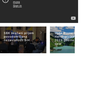
SBK svečani prijem
Vode Bosne i
povodom Dana
Hercegovine 22 mart
nezavisnosti BiH
2023 godine "Plava
sala"