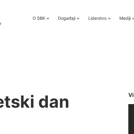
O SBK
Događaji
Liderstvo
Mediji
o
etski dan
Vi