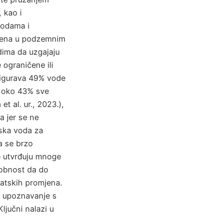
 kao i
vodama i
jena u podzemnim
dima da uzgajaju
 ograničene ili
igurava 49% vode
i oko 43% sve
t al. ur., 2023.),
a jer se ne
nska voda za
a se brzo
se utvrđuju mnoge
sobnost da do
matskih promjena.
e upoznavanje s
ljučni nalazi u