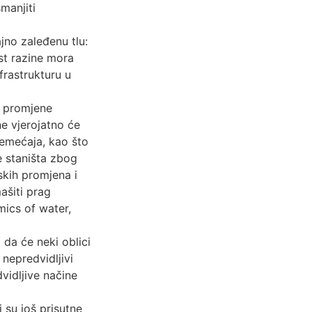
smanjiti
jno zaleđenu tlu:
st razine mora
frastrukturu u
e promjene
ne vjerojatno će
remećaja, kao što
e staništa zbog
skih promjena i
ašiti prag
mics of water,
 da će neki oblici
 nepredvidljivi
vidljive načine
i su još prisutne