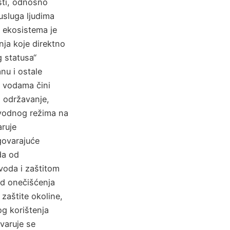
isti, odnosno
usluga ljudima
h ekosistema je
ja koje direktno
g statusa“
nu i ostale
e vodama čini
a održavanje,
 vodnog režima na
ruje
govarajuće
da od
voda i zaštitom
od onečišćenja
i zaštite okoline,
g korištenja
varuje se