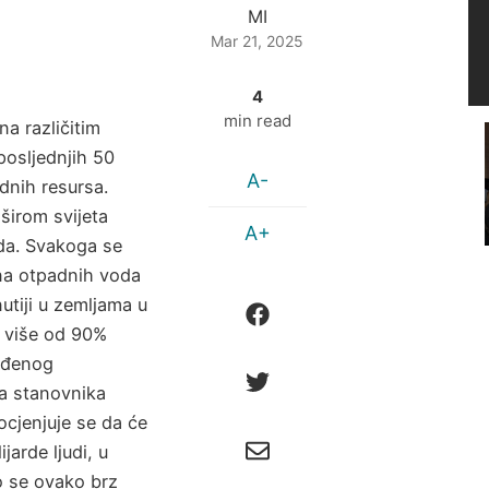
MI
Mar 21, 2025
4
min read
na različitim
posljednjih 50
A-
dnih resursa.
 širom svijeta
A+
da. Svakoga se
ona otpadnih voda
nutiji u zemljama u
a više od 90%
ađenog
ja stanovnika
ocjenjuje se da će
jarde ljudi, u
o se ovako brz