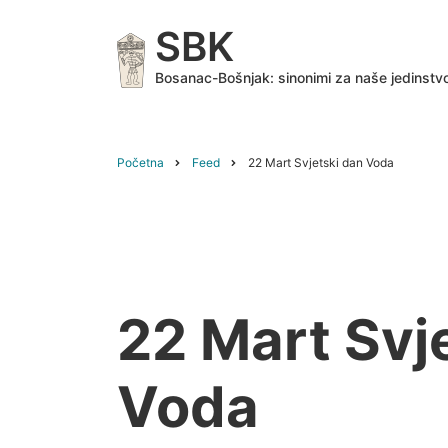
Skip
SBK
to
main
Bosanac-Bošnjak: sinonimi za naše jedinstv
content
Početna
Feed
22 Mart Svjetski dan Voda
Breadcrumb
22 Mart Svj
Voda