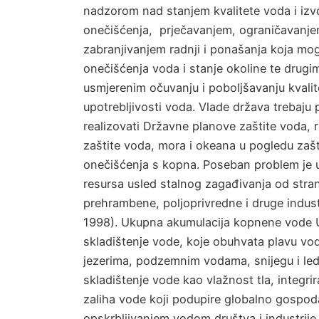
nadzorom nad stanjem kvalitete voda i izv
onečišćenja, prječavanjem, ograničavanje
zabranjivanjem radnji i ponašanja koja mog
onečišćenja voda i stanje okoline te drugi
usmjerenim očuvanju i poboljšavanju kvali
upotrebljivosti voda. Vlade država trebaju pl
realizovati Državne planove zaštite voda, r
zaštite voda, mora i okeana u pogledu zašt
onečišćenja s kopna. Poseban problem je 
resursa usled stalnog zagađivanja od stra
prehrambene, poljoprivredne i druge indust
1998). Ukupna akumulacija kopnene vode
skladištenje vode, koje obuhvata plavu vod
jezerima, podzemnim vodama, snijegu i led
skladištenje vode kao vlažnost tla, integrir
zaliha vode koji podupire globalno gospod
opskrbljivanjem vodom društva i industrije