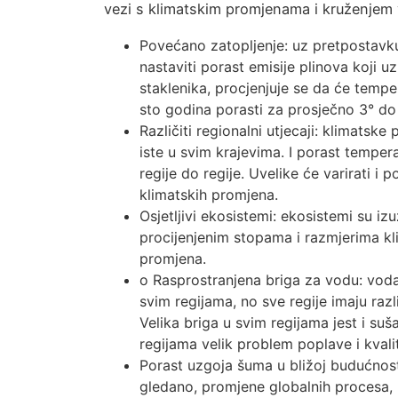
vezi s klimatskim promjenama i kruženjem
Povećano zatopljenje: uz pretpostavk
nastaviti porast emisije plinova koji u
staklenika, procjenjuje se da će tempe
sto godina porasti za prosječno 3° do 
Različiti regionalni utjecaji: klimatske
iste u svim krajevima. I porast temper
regije do regije. Uvelike će varirati i po
klimatskih promjena.
Osjetljivi ekosistemi: ekosistemi su i
procijenjenim stopama i razmjerima kl
promjena.
o Rasprostranjena briga za vodu: vod
svim regijama, no sve regije imaju razl
Velika briga u svim regijama jest i su
regijama velik problem poplave i kvali
Porast uzgoja šuma u bližoj budućnos
gledano, promjene globalnih procesa, 