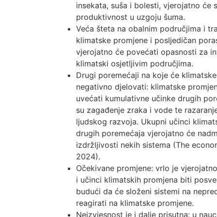
insekata, suša i bolesti, vjerojatno će 
produktivnost u uzgoju šuma.
Veća šteta na obalnim područjima i tra
klimatske promjene i posljedičan pora
vjerojatno će povećati opasnosti za in
klimatski osjetljivim područjima.
Drugi poremećaji na koje će klimatsk
negativno djelovati: klimatske promje
uvećati kumulativne učinke drugih po
su zagađenje zraka i vode te razaranj
ljudskog razvoja. Ukupni učinci klimat
drugih poremećaja vjerojatno će nadm
izdržljivosti nekih sistema (The econo
2024).
Očekivane promjene: vrlo je vjerojatno
i učinci klimatskih promjena biti posve
budući da će složeni sistemi na nepred
reagirati na klimatske promjene.
Neizvjesnost je i dalje prisutna: u nauc