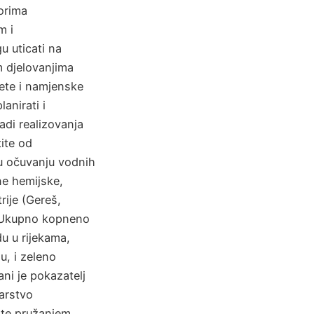
orima
m i
u uticati na
m djelovanjima
tete i namjenske
anirati i
adi realizovanja
ite od
u očuvanju vodnih
ne hemijske,
rije (Gereš,
 Ukupno kopneno
u u rijekama,
u, i zeleno
ani je pokazatelj
arstvo
 te pružanjem