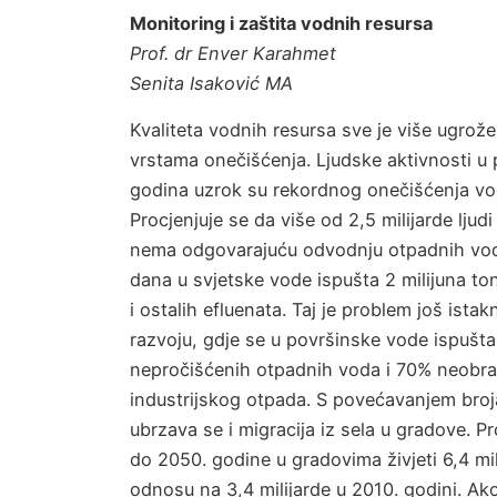
Monitoring i zaštita vodnih resursa
Prof. dr Enver Karahmet
Senita Isaković MA
Kvaliteta vodnih resursa sve je više ugrože
vrstama onečišćenja. Ljudske aktivnosti u 
godina uzrok su rekordnog onečišćenja vo
Procjenjuje se da više od 2,5 milijarde ljudi
nema odgovarajuću odvodnju otpadnih vo
dana u svjetske vode ispušta 2 milijuna t
i ostalih efluenata. Taj je problem još istak
razvoju, gdje se u površinske vode ispušt
nepročišćenih otpadnih voda i 70% neobr
industrijskog otpada. S povećavanjem bro
ubrzava se i migracija iz sela u gradove. Pr
do 2050. godine u gradovima živjeti 6,4 mili
odnosu na 3,4 milijarde u 2010. godini. Ak