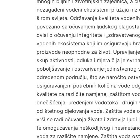
mnogih biljnih i životinjskih zajednica, a č
nezagađeni vodeni ekosistemi pružaju niz 
širom svijeta. Održavanje kvaliteta vodeni
povezano sa očuvanjem ljudskog blagostan
ovisi o očuvanju integriteta i „zdravstveno
vodenih ekosistema koji im osiguravaju hra
proizvode neophodne za život. Upravljanj
skup aktivnosti, odluka i mjera čija je svrh
poboljšavanje i ostvarivanje jedinstvenog
određenom području, što se naročito ostva
osiguravanjem potrebnih količina vode od
kvalitete za različite namjene, zaštitom vo
onečišćenja, uređenjem vodotoka i drugih 
od štetnog djelovanja voda. Zaštita voda 
vrši se radi očuvanja života i zdravlja ljudi 
te omogućavanja neškodljivog i nesmetano
voda za različite namjene. Zaštita voda ost