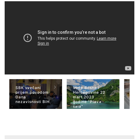
SBK svečani
Vode Bosne i
TV 
prijem povodom
Hercegovine 22
naja
Dana
mart 2023
Her
nezavisnosti BiH
godine "Plava
San
sala"
Wiki