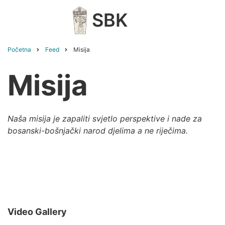
Skip
SBK
to
main
content
Početna
Feed
Misija
Breadcrumb
Misija
Naša misija je zapaliti svjetlo perspektive i nade za
bosanski-bošnjački narod djelima a ne riječima.
Video Gallery