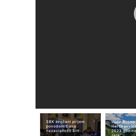
SBK svečani prijem
Vode Bosne 
povodom Dana
Hercegovine
nezavisnosti BiH
2023 godine
sala"