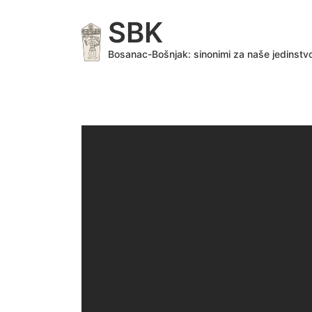
Skip
SBK
to
main
Bosanac-Bošnjak: sinonimi za naše jedinstv
content