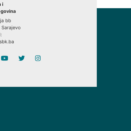
 i
govina
ija bb
 Sarajevo
:
sbk.ba