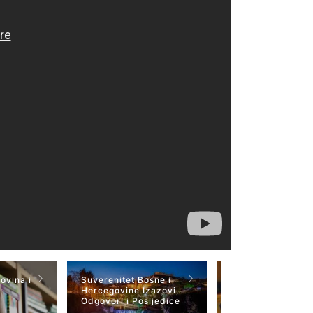
ovina i
Suverenitet Bosne i
SBK Vode BiH 22
Hercegovine Izazovi,
mart 2023
Odgovori i Posljedice