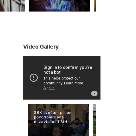
Video Gallery
SBK svečani prijem
Vode Bosne i
povodom Dana
Hercegovine 22 m
nezavisnosti BiH
2023 godine "Pla
sala"