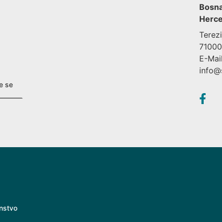
Bosna
Herce
Terez
71000
E-Mail
info@
instvo