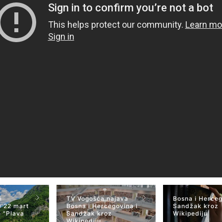
i
TV Vogošća najava
Bosna i Herceg
 22 mart
Bosna i Hercegovina i
Sandžak kroz
 "Plava
Sandžak kroz
Wikipediju
Wikipediju