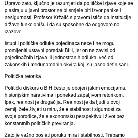
Upravo zato, ključno je razumjeti da političke izjave koje se
plasiraju u javni prostor ne bi smjele biti izvor panike i
nesigurnosti. Profesor Kržalić s pravom ističe da institucije
države funkcionišu i da su sposobne da odgovore na
izazove.
Istupi i političke odluke pojedinaca neće i ne mogu
promijeniti ustavni poredak BiH, jer on ne zavisi od
pojedinačnih izjava ili jednostranih odluka, već od
zakonskih i međunarodnih okvira koji su jasno definisani.
Politička retorika
Politički diskurs u BiH često je obojen jakim emocijama,
historijskim narativima i ponekad zapaljivom retorikom.
Ipak, realnost je drugačija. Realnost je da ljudi u ovoj
zemlji žele živjeti u miru, žele stabilnost i sigurnost za
svoje porodice, žele ekonomsku perspektivu i život bez
konstantnih političkih previranja.
Zato je važno poslati poruku mira i stabilnosti. Trebamo