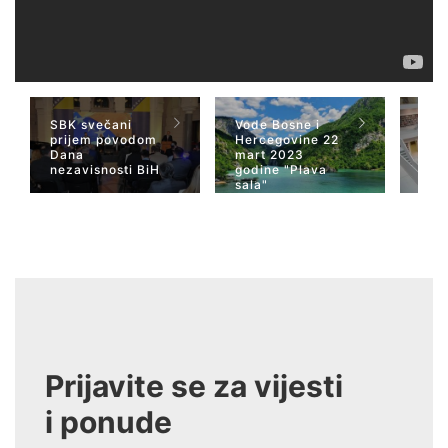
SBK svečani
Vode Bosne i
TV 
prijem povodom
Hercegovine 22
naja
Dana
mart 2023
Her
nezavisnosti BiH
godine "Plava
San
sala"
Wiki
Prijavite se za vijesti
i ponude