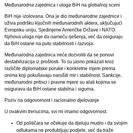
Međunarodna zajednica i uloga BiH na globalnoj sceni
BiH nije izolovana. Ona je dio međunarodne zajednice i
uživa podršku ključnih međunarodnih aktera, uključujući
Evropsku uniju, Sjedinjene Američke Države i NATO.
Njihova uloga nije da nameću rješenja, već da osiguraju
da BiH ostane na putu stabilnosti i razvoja.
Međunarodna zajednica neće dozvoliti da se ponovi
destabilizacija iz prošlosti. To su jasno pokazali kroz
različite diplomatske poruke i konkretne mjere prema
onima koji pokušavaju narušiti mir i stabilnost. Sankcije,
međunarodni pritisci i pravne mjere su alati kojima se
osigurava da BiH ostane stabilna i sigurna.
Poziv na odgovornost i racionalno djelovanje
U ovakvim trenucima, svi mi imamo odgovornost:
Od političara se očekuje da djeluju mudro i da svojim
odlukama ne produbljuju podjele, već da traže