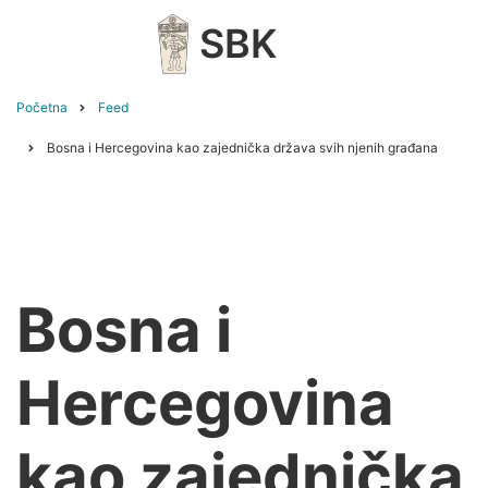
Skip
SBK
to
main
content
Početna
Feed
Breadcrumb
Bosna i Hercegovina kao zajednička država svih njenih građana
Bosna i
Hercegovina
kao zajednička