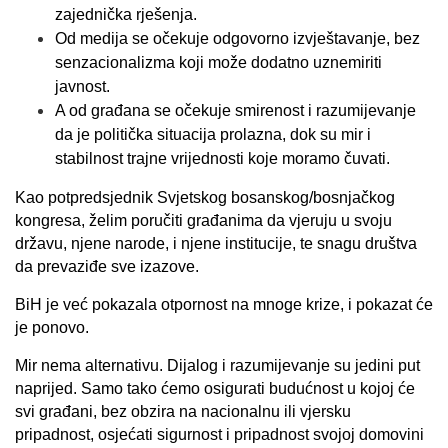
zajednička rješenja.
Od medija se očekuje odgovorno izvještavanje, bez
senzacionalizma koji može dodatno uznemiriti
javnost.
A od građana se očekuje smirenost i razumijevanje
da je politička situacija prolazna, dok su mir i
stabilnost trajne vrijednosti koje moramo čuvati.
Kao potpredsjednik Svjetskog bosanskog/bosnjačkog
kongresa, želim poručiti građanima da vjeruju u svoju
državu, njene narode, i njene institucije, te snagu društva
da prevaziđe sve izazove.
BiH je već pokazala otpornost na mnoge krize, i pokazat će
je ponovo.
Mir nema alternativu. Dijalog i razumijevanje su jedini put
naprijed. Samo tako ćemo osigurati budućnost u kojoj će
svi građani, bez obzira na nacionalnu ili vjersku
pripadnost, osjećati sigurnost i pripadnost svojoj domovini