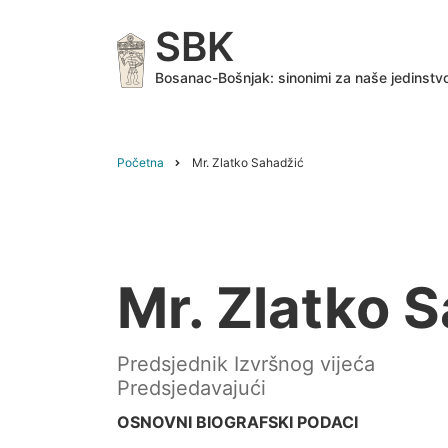
Skip
SBK
to
main
Bosanac-Bošnjak: sinonimi za naše jedinstv
content
Početna
Mr. Zlatko Sahadžić
Breadcrumb
Mr. Zlatko 
Predsjednik Izvršnog vijeća
Predsjedavajući
OSNOVNI BIOGRAFSKI PODACI