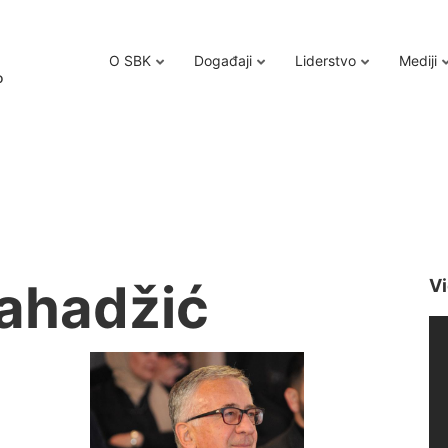
O SBK
Događaji
Liderstvo
Mediji
o
Sahadžić
Vi