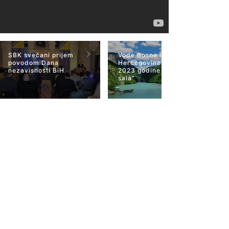
SBK svečani prijem
Vode Bosne i
povodom Dana
Hercegovine 22 mart
nezavisnosti BiH
2023 godine "Plava
sala"