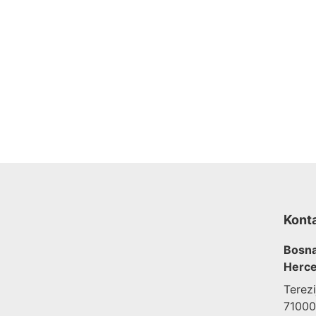
Kont
Bosna
Herce
Terez
71000