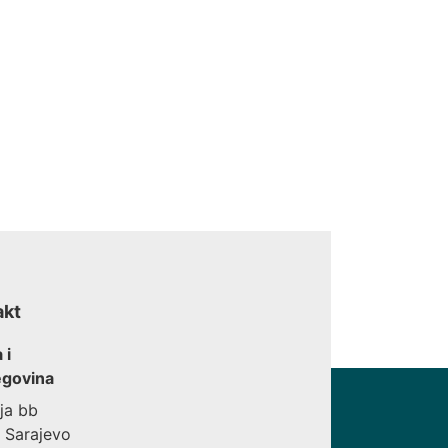
akt
 i
govina
ija bb
 Sarajevo