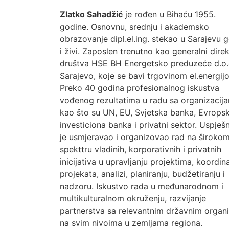
Zlatko Sahadžić
je rođen u Bihaću 1955.
godine. Osnovnu, srednju i akademsko
obrazovanje dipl.el.ing. stekao u Sarajevu g
i živi. Zaposlen trenutno kao generalni dire
društva HSE BH Energetsko preduzeće d.o.
Sarajevo, koje se bavi trgovinom el.energij
Preko 40 godina profesionalnog iskustva
vođenog rezultatima u radu sa organizacij
kao što su UN, EU, Svjetska banka, Evrops
investiciona banka i privatni sektor. Uspješ
je usmjeravao i organizovao rad na široko
spekttru vladinih, korporativnih i privatnih
inicijativa u upravljanju projektima, koordina
projekata, analizi, planiranju, budžetiranju i
nadzoru. Iskustvo rada u međunarodnom i
multikulturalnom okruženju, razvijanje
partnerstva sa relevantnim državnim organ
na svim nivoima u zemljama regiona.