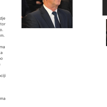
dje
ktor
o.
om.
ama
ka
no
m
ciji
ima