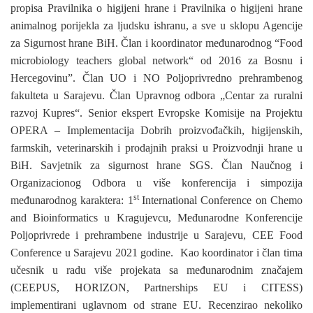
propisa Pravilnika o higijeni hrane i Pravilnika o higijeni hrane
animalnog porijekla za ljudsku ishranu, a sve u sklopu Agencije
za Sigurnost hrane BiH. Član i koordinator međunarodnog “Food
microbiology teachers global network“ od 2016 za Bosnu i
Hercegovinu”. Član UO i NO Poljoprivredno prehrambenog
fakulteta u Sarajevu. Član Upravnog odbora „Centar za ruralni
razvoj Kupres“. Senior ekspert Evropske Komisije na Projektu
OPERA – Implementacija Dobrih proizvođačkih, higijenskih,
farmskih, veterinarskih i prodajnih praksi u Proizvodnji hrane u
BiH. Savjetnik za sigurnost hrane SGS. Član Naučnog i
Organizacionog Odbora u više konferencija i simpozija
st
međunarodnog karaktera: 1
International Conference on Chemo
and Bioinformatics u Kragujevcu, Međunarodne Konferencije
Poljoprivrede i prehrambene industrije u Sarajevu, CEE Food
Conference u Sarajevu 2021 godine. Kao koordinator i član tima
učesnik u radu više projekata sa međunarodnim značajem
(CEEPUS, HORIZON, Partnerships EU i CITESS)
implementirani uglavnom od strane EU. Recenzirao nekoliko