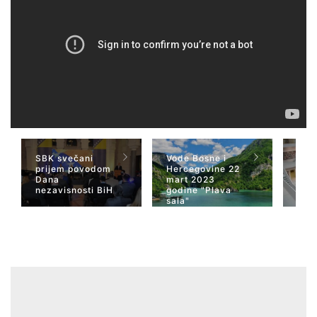
SBK svečani
Vode Bosne i
TV 
prijem povodom
Hercegovine 22
naja
Dana
mart 2023
Her
nezavisnosti BiH
godine "Plava
San
sala"
Wiki