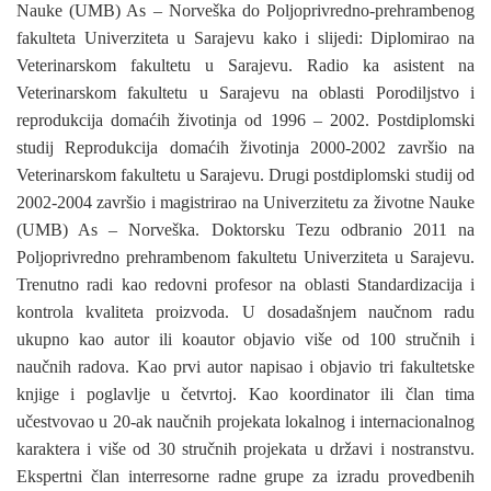
Nauke (UMB) As – Norveška do Poljoprivredno-prehrambenog
fakulteta Univerziteta u Sarajevu kako i slijedi: Diplomirao na
Veterinarskom fakultetu u Sarajevu. Radio ka asistent na
Veterinarskom fakultetu u Sarajevu na oblasti Porodiljstvo i
reprodukcija domaćih životinja od 1996 – 2002. Postdiplomski
studij Reprodukcija domaćih životinja 2000-2002 završio na
Veterinarskom fakultetu u Sarajevu. Drugi postdiplomski studij od
2002-2004 završio i magistrirao na Univerzitetu za životne Nauke
(UMB) As – Norveška. Doktorsku Tezu odbranio 2011 na
Poljoprivredno prehrambenom fakultetu Univerziteta u Sarajevu.
Trenutno radi kao redovni profesor na oblasti Standardizacija i
kontrola kvaliteta proizvoda. U dosadašnjem naučnom radu
ukupno kao autor ili koautor objavio više od 100 stručnih i
naučnih radova. Kao prvi autor napisao i objavio tri fakultetske
knjige i poglavlje u četvrtoj. Kao koordinator ili član tima
učestvovao u 20-ak naučnih projekata lokalnog i internacionalnog
karaktera i više od 30 stručnih projekata u državi i nostranstvu.
Ekspertni član interresorne radne grupe za izradu provedbenih