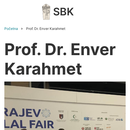
Skip
SBK
to
main
content
Početna
Prof. Dr. Enver Karahmet
Breadcrumb
Prof. Dr. Enver
Karahmet