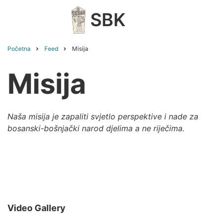
Skip
SBK
to
main
content
Početna
Feed
Misija
Breadcrumb
Misija
Naša misija je zapaliti svjetlo perspektive i nade za
bosanski-bošnjački narod djelima a ne riječima.
Video Gallery