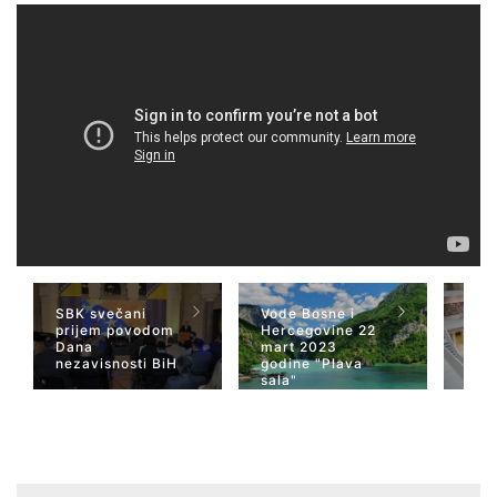
SBK svečani
Vode Bosne i
TV 
prijem povodom
Hercegovine 22
naja
Dana
mart 2023
Her
nezavisnosti BiH
godine "Plava
San
sala"
Wiki