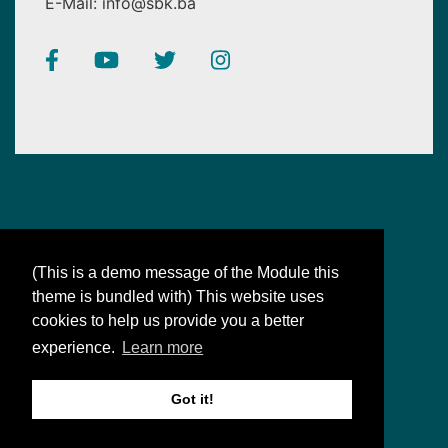
E-Mail: info@sbk.ba
(This is a demo message of the Module this
theme is bundled with) This website uses
SBK
cookies to help us provide you a better
Bosanac-Bošnjak: sinonimi za naše jedinstvo
experience.
Learn more
Copyright © 2019 BNF. Sva prava zadržana.
Got it!