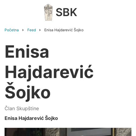
Skip
SBK
to
main
content
Početna
Feed
Enisa Hajdarević Šojko
Breadcrumb
Enisa
Hajdarević
Šojko
Član Skupštine
Enisa Hajdarević Šojko