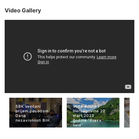
Video Gallery
SBK svečani
Vode Bosne i
TV 
prijem povodom
Hercegovine 22
naja
Dana
mart 2023
Her
nezavisnosti BiH
godine "Plava
San
sala"
Wiki