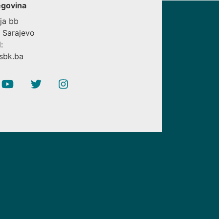
govina
ija bb
 Sarajevo
:
sbk.ba