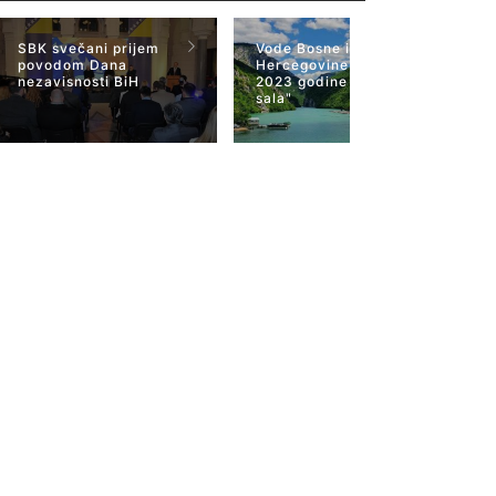
SBK svečani prijem
Vode Bosne i
povodom Dana
Hercegovine 22 mart
nezavisnosti BiH
2023 godine "Plava
sala"