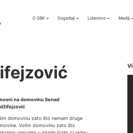
O SBK
Događaji
Liderstvo
Mediji
o
fejzović
Vi
nosni na domovinu Senad
džifejzović
lim domovinu zato što nemam druge
movine. Volim domovinu zato što
skrajno vjerujem u mlade ljude. U jednu