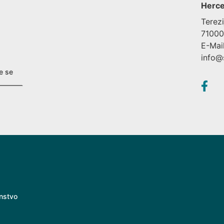
Herce
Terez
71000
E-Mail
info@
instvo