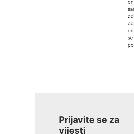
on
sa
od
od
on
se
po
Prijavite se za
vijesti