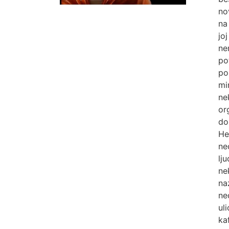
no
na
jo
ne
po
po
mi
ne
or
do
He
ne
lj
ne
na
ne
ul
ka