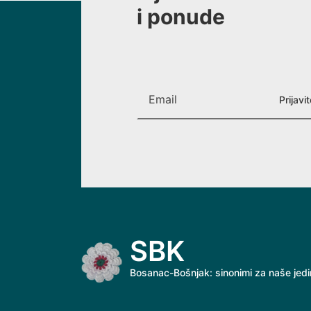
i ponude
SBK
Bosanac-Bošnjak: sinonimi za naše jed