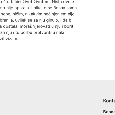
o što ti čini život životom. Ništa ovdje
mo nije opstalo. I nikako se Bosna sama
 sebe, ničim, nikakvim nečinjenjem nije
branila, uvijek se za nju ginulo. I da bi
a opstala, moraš vjerovati u nju i boriti
 za nju i tu borbu pretvoriti u neki
zitivizam.
Kont
Bosna