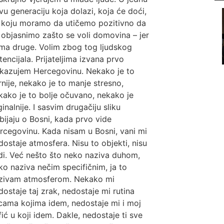
vu generaciju koja dolazi, koja će doći,
 koju moramo da utičemo pozitivno da
j objasnimo zašto se voli domovina – jer
ma druge. Volim zbog tog ljudskog
tencijala. Prijateljima izvana prvo
kazujem Hercegovinu. Nekako je to
rnije, nekako je to manje stresno,
kako je to bolje očuvano, nekako je
ginalnije. I sasvim drugačiju sliku
bijaju o Bosni, kada prvo vide
rcegovinu. Kada nisam u Bosni, vani mi
dostaje atmosfera. Nisu to objekti, nisu
udi. Već nešto što neko naziva duhom,
ko naziva nečim specifičnim, ja to
zivam atmosferom. Nekako mi
dostaje taj zrak, nedostaje mi rutina
icama kojima idem, nedostaje mi i moj
fić u koji idem. Dakle, nedostaje ti sve