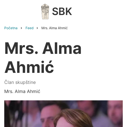
Skip
SBK
to
main
content
Početna
Feed
Mrs. Alma Ahmić
Breadcrumb
Mrs. Alma
Ahmić
Član skupštine
Mrs. Alma Ahmić