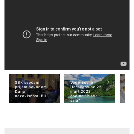
SBK svečani
Vode Bosne i
TV 
prijem povodom
Hercegovine 22
naja
Dana
mart 2023
Her
nezavisnosti BiH
godine "Plava
San
sala"
Wiki