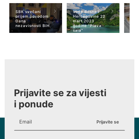
SBK svečani
Vode Bosne i
TV 
prijem povodom
Hercegovine 22
naja
Dana
mart 2023
Her
nezavisnosti BiH
godine "Plava
San
sala"
Wiki
Prijavite se za vijesti
i ponude