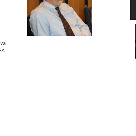
ova
ABA