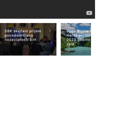
SBK svečani prijem
Vode Bosne i
povodom Dana
Hercegovine 22 mart
nezavisnosti BiH
2023 godine "Plava
sala"