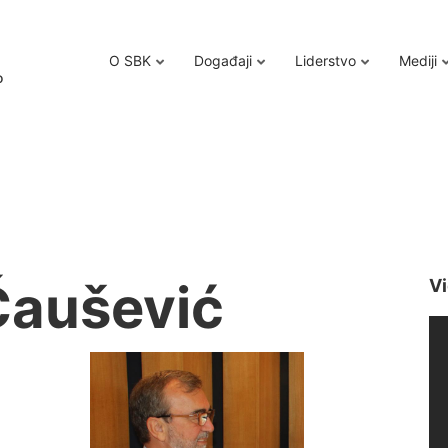
O SBK
Događaji
Liderstvo
Mediji
o
Čaušević
Vi