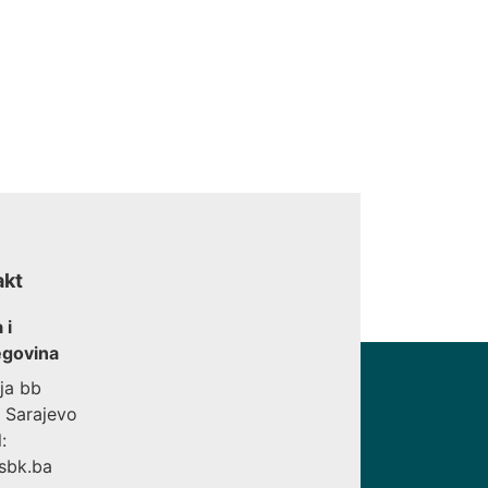
akt
 i
govina
ija bb
 Sarajevo
:
sbk.ba