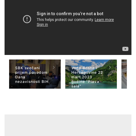
SBK svečani
Vode Bosne i
TV 
prijem povodom
Hercegovine 22
naja
Dana
mart 2023
Her
nezavisnosti BiH
godine "Plava
San
sala"
Wiki