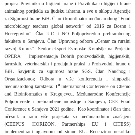
propisa Pravilnika o higijeni hrane i Pravilnika o higijeni hrane
animalnog porijekla za ljudsku ishranu, a sve u sklopu Agencije
za Sigurnost hrane BiH. Član i koordinator međunarodnog “Food
microbiology teachers global network“ od 2016 za Bosnu i
Hercegovinu”. Član UO i NO Poljoprivredno prehrambenog
fakulteta u Sarajevu. Član Upravnog odbora „Centar za ruralni
razvoj Kupres“. Senior ekspert Evropske Komisije na Projektu
OPERA – Implementacija Dobrih proizvođačkih, higijenskih,
farmskih, veterinarskih i prodajnih praksi u Proizvodnji hrane u
BiH. Savjetnik za sigurnost hrane SGS. Član Naučnog i
Organizacionog Odbora u više konferencija i simpozija
st
međunarodnog karaktera: 1
International Conference on Chemo
and Bioinformatics u Kragujevcu, Međunarodne Konferencije
Poljoprivrede i prehrambene industrije u Sarajevu, CEE Food
Conference u Sarajevu 2021 godine. Kao koordinator i član tima
učesnik u radu više projekata sa međunarodnim značajem
(CEEPUS, HORIZON, Partnerships EU i CITESS)
implementirani uglavnom od strane EU. Recenzirao nekoliko