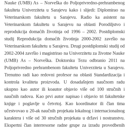
Nauke (UMB) As – Norveška do Poljoprivredno-prehrambenog
fakulteta Univerziteta u Sarajevu kako i slijedi: Diplomirao na
Veterinarskom fakultetu u Sarajevu. Radio ka asistent na
Veterinarskom fakultetu u Sarajevu na oblasti Porodiljstvo i
reprodukcija domaćih životinja od 1996 – 2002. Postdiplomski
studij Reprodukcija domaćih životinja 2000-2002 završio na
Veterinarskom fakultetu u Sarajevu. Drugi postdiplomski studij od
2002-2004 završio i magistrirao na Univerzitetu za životne Nauke
(UMB) As – Norveška. Doktorsku Tezu odbranio 2011 na
Poljoprivredno prehrambenom fakultetu Univerziteta u Sarajevu.
Trenutno radi kao redovni profesor na oblasti Standardizacija i
kontrola kvaliteta proizvoda. U dosadašnjem naučnom radu
ukupno kao autor ili koautor objavio više od 100 stručnih i
naučnih radova. Kao prvi autor napisao i objavio tri fakultetske
knjige i poglavlje u četvrtoj. Kao koordinator ili član tima
učestvovao u 20-ak naučnih projekata lokalnog i internacionalnog
karaktera i više od 30 stručnih projekata u državi i nostranstvu.
Ekspertni član interresorne radne grupe za izradu provedbenih