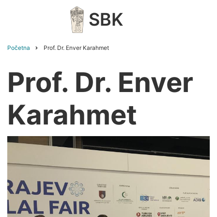
Skip
SBK
to
main
content
Početna
Prof. Dr. Enver Karahmet
Breadcrumb
Prof. Dr. Enver
Karahmet