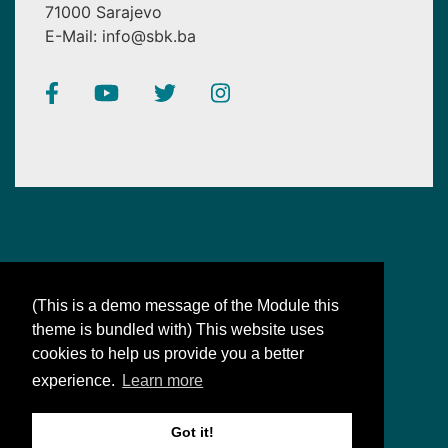
71000 Sarajevo
E-Mail: info@sbk.ba
(This is a demo message of the Module this
theme is bundled with) This website uses
SBK
cookies to help us provide you a better
Bosanac-Bošnjak: sinonimi za naše jedinstvo
experience.
Learn more
Copyright © 2019 BNF. Sva prava zadržana.
Got it!