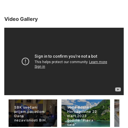
Video Gallery
SBK svečani
Vode Bosne i
TV 
prijem povodom
Hercegovine 22
naja
Dana
mart 2023
Her
nezavisnosti BiH
godine "Plava
San
sala"
Wiki