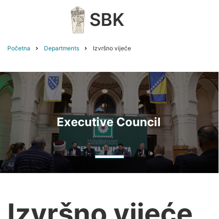
Skip
SBK
to
main
content
Početna
Departments
Izvršno vijeće
Breadcrumb
Executive Council
Izvršno vijeće