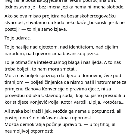
negiranje bosanskog jezika na nekim područjima BiH. 
Jednostavno je - bez imena jezika nema ni imena slobode.
Ako se ova misao projicira na bosanskohercegovačku 
stvarnost, shvatamo da kada neko kaže „bosanski jezik ne 
postoji“ — to nije samo izjava.
To je udarac.
To je nasilje nad djetetom, nad identitetom, nad cijelim 
narodom, nad govornicima bosanskog jezika. 
To je otimačina intelektualnog blaga i naslijeđa. A to nas 
treba boljeti, to nam mora smetati. 
Mora nas boljeti spoznaja da djeca u domovini, žive pod 
tiranijom — boljeti činjenica da nismo našli instrumente za 
primjenu članova Konvencije o pravima djece, ni za 
provedbu odluka Ustavnog suda,  koji su jasno presudili u 
korist djece Konjević Polja, Kotor Varoši, Liplja, Potočara...
Ali svaka bol traži lijek. Možda ga nema u potpunosti, ali 
postoji ono što olakšava: istina i upornost.
Možda demokratija počinje upravo tu — u toj tihoj, ali 
neumoljivoj otpornosti: