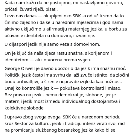
Kada nam kažu da ne postojimo, mi nastavljamo govoriti, 
pričati, čuvati riječi, pisati.
I evo nas danas — okupljeni oko SBK -a odlučili smo da to 
činimo zajedno i da se u narednim mjesecima i godinama 
aktivno uključimo u afirmaciju maternjeg jezika, u borbu za 
očuvanje identiteta i u domovini, i izvan nje. 
U dijaspori jezik nije samo veza s domovinom.
On je ključ da naša djeca rastu snažna, s korijenom i 
identitetom — ali i otvorena prema svijetu.
George Orwell je davno upozorio da jezik ima snažnu moć.
Politički jezik često ima svrhu da laži zvuče istinito, da zločini 
budu prihvatljivi, a širenje nepravde izgleda kao nužnost. 
Onaj ko kontroliše jezik — pokušava kontrolisati i misao. 
Bez prava na jezik - nema demokratije, slobode,  jer je 
maternji jezik most između individualnog dostojanstva i 
kolektivne slobode.
I upravo zbog svega ovoga, SBK će u narednom periodu 
kroz Sektor za kulturu, jezik i tradiciju intenzivirati svoj rad 
na promicanju službenog bosanskog jezika kako bi se 