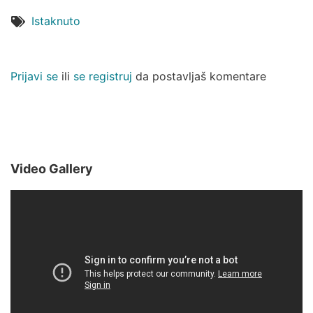
Istaknuto
Prijavi se
ili
se registruj
da postavljaš komentare
Video Gallery