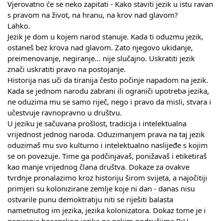
Vjerovatno će se neko zapitati - Kako staviti jezik u istu ravan 
s pravom na život, na hranu, na krov nad glavom?
Lahko.
Jezik je dom u kojem narod stanuje. Kada ti oduzmu jezik, 
ostaneš bez krova nad glavom. Zato njegovo ukidanje, 
preimenovanje, negiranje... nije slučajno. Uskratiti jezik 
znači uskratiti pravo na postojanje.
Historija nas uči da tiranija često počinje napadom na jezik.
Kada se jednom narodu zabrani ili ograniči upotreba jezika, 
ne oduzima mu se samo riječ, nego i pravo da misli, stvara i 
učestvuje ravnopravno u društvu.
U jeziku je sačuvana prošlost, tradicija i intelektualna 
vrijednost jednog naroda. Oduzimanjem prava na taj jezik 
oduzimaš mu svo kulturno i intelektualno naslijeđe s kojim 
se on povezuje. Time ga podčinjavaš, ponižavaš i etiketiraš 
kao manje vrijednog člana društva. Dokaze za ovakve 
tvrdnje pronalazimo kroz historiju širom svijeta, a najočitiji 
primjeri su kolonizirane zemlje koje ni dan - danas nisu 
ostvarile punu demoktratiju niti se riješiti balasta  
nametnutog im jezika, jezika kolonizatora. Dokaz tome je i 