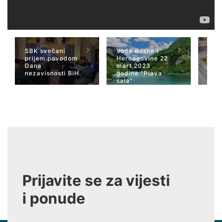
SBK svečani
Vode Bosne i
TV 
prijem povodom
Hercegovine 22
naja
Dana
mart 2023
Her
nezavisnosti BiH
godine "Plava
San
sala"
Wiki
Prijavite se za vijesti
i ponude