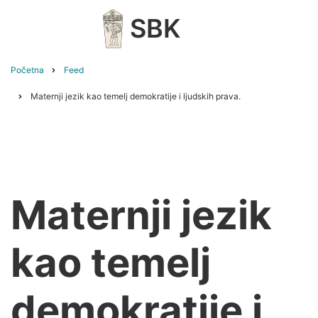
Skip
SBK
to
main
content
Početna
Feed
Breadcrumb
Maternji jezik kao temelj demokratije i ljudskih prava.
Maternji jezik
kao temelj
demokratije i