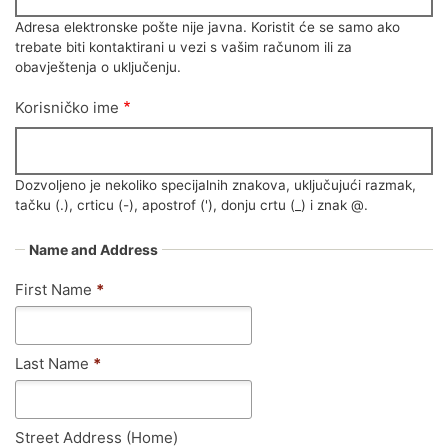
Adresa elektronske pošte nije javna. Koristit će se samo ako
trebate biti kontaktirani u vezi s vašim računom ili za
obavještenja o uključenju.
Korisničko ime
Dozvoljeno je nekoliko specijalnih znakova, uključujući razmak,
tačku (.), crticu (-), apostrof ('), donju crtu (_) i znak @.
Name and Address
First Name
*
Last Name
*
Street Address (Home)