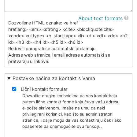
About text formats
Dozvoljene HTML oznake: <a href
hreflang> <em> <strong> <cite> <blockquote cite>
<code> <ul type> <ol start type> <li> <dl> <dt> <dd> <h2
id> <h3 id> <h4 id> <h5 id> <h6 id>
Redovi i paragrafi se automatski prelamaju.
Adrese web stranica i email adrese automatski se
pretvaraju u linkove.
Postavke načina za kontakt s Vama
Lični kontakt formular
Dozvolite drugim korisnicima da vas kontaktiraju
putem lične kontakt forme koja čuva vašu adresu
e-pošte skrivenom. Imajte na umu da neki
privilegirani korisnici, kao što su administratori
stranice, i dalje mogu da vas kontaktiraju čak i ako
odaberete da onemogućite ovu funkciju.