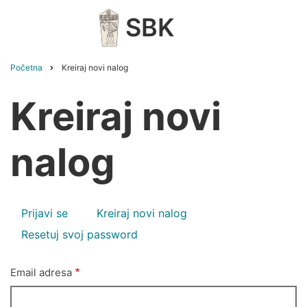
Skip
SBK
to
main
content
Početna
Kreiraj novi nalog
Breadcrumb
Kreiraj novi
nalog
Primarni
Prijavi se
Kreiraj novi nalog
tabovi
Resetuj svoj password
Email adresa