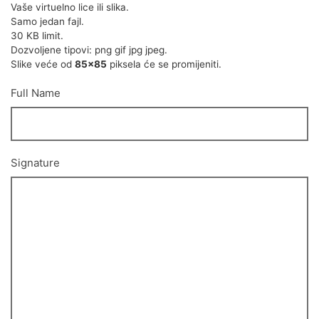
Vaše virtuelno lice ili slika.
Samo jedan fajl.
30 KB limit.
Dozvoljene tipovi: png gif jpg jpeg.
Slike veće od
85x85
piksela će se promijeniti.
Full Name
Signature