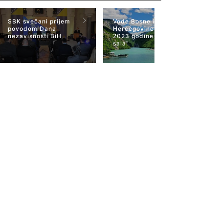
SBK svečani prijem
Vode Bosne i
povodom Dana
Hercegovine 22 mart
nezavisnosti BiH
2023 godine "Plava
sala"