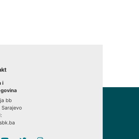
akt
 i
govina
ija bb
 Sarajevo
:
sbk.ba