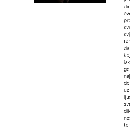
di
ev
pr
sv
sv
to
da
ko
is
go
na
do
uz
lj
sv
di
ne
to