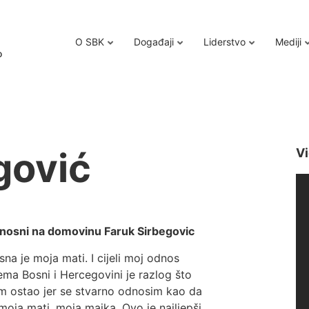
O SBK
Događaji
Liderstvo
Mediji
o
gović
Vi
nosni na domovinu Faruk Sirbegovic
sna je moja mati. I cijeli moj odnos
ema Bosni i Hercegovini je razlog što
m ostao jer se stvarno odnosim kao da
 moja mati, moja majka. Ovo je najljepši