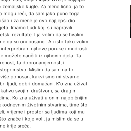
o zemaljske kugle. Za mene lično, ja to
o mogu reći, da sam jako puno toga
ošao i za mene je ovo najljepši dio
ijeta. Imamo ljudi koji su napravili
jetski rezultate. I ja volim da se hvalim
me da su oni bosanci. Ali isto tako volim
 interpretiram njihove poruke i mudrosti
je možete naučiti iz njihovih djela. Ta
krenost, ta dobronamjernost, i
stoprimstvo. Mislim da sam na to
jviše ponosan, kakvi smo mi stvarno
bri ljudi, dobri domaćani. K'o zna uživat
 kahvu svojim društvom, sa dragim
udima. Ko zna uživati u onim najobičnijim
akodnevnim životnim stvarima, time što
jeli, vrijeme i prostor sa ljudima koji mu
što znače i koje voli, ja mislim da se u
me krije sreća.