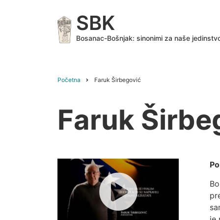
Skip
SBK
to
main
Bosanac-Bošnjak: sinonimi za naše jedinstv
content
Početna
Faruk Širbegović
Breadcrumb
Faruk Širbe
Po
Bo
pr
sa
je