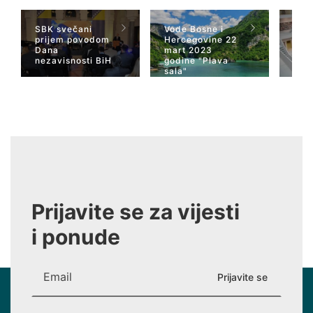
SBK svečani
Vode Bosne i
TV 
prijem povodom
Hercegovine 22
naja
Dana
mart 2023
Her
nezavisnosti BiH
godine "Plava
San
sala"
Wiki
Prijavite se za vijesti
i ponude