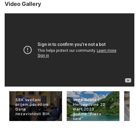
Video Gallery
SBK svečani
Vode Bosne i
TV 
prijem povodom
Hercegovine 22
naja
Dana
mart 2023
Her
nezavisnosti BiH
godine "Plava
San
sala"
Wiki