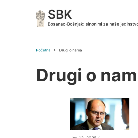
Skip
SBK
to
main
Bosanac-Bošnjak: sinonimi za naše jedinstv
content
Početna
Drugi o nama
Breadcrumb
Drugi o nam
Jan 13, 2025