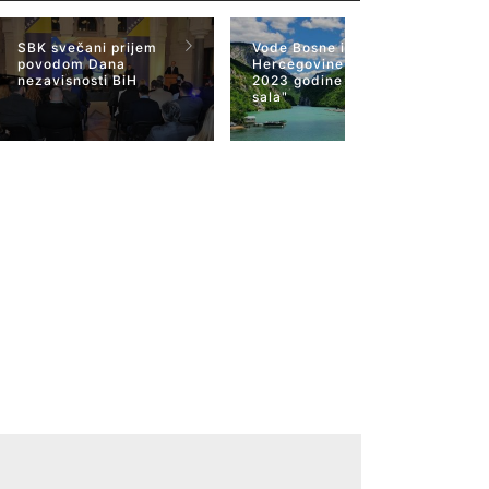
SBK svečani prijem
Vode Bosne i
povodom Dana
Hercegovine 22 mart
nezavisnosti BiH
2023 godine "Plava
sala"