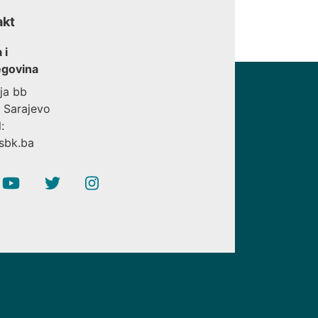
akt
 i
govina
ija bb
 Sarajevo
:
sbk.ba