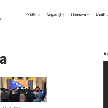
O SBK
Događaji
Liderstvo
Mediji
o
a
Vi
Jan 13, 2025