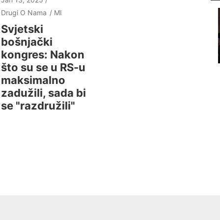
Drugi O Nama
MI
Svjetski
bošnjački
kongres: Nakon
što su se u RS-u
maksimalno
zadužili, sada bi
se "razdružili"