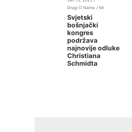
Drugi O Nama
MI
Svjetski
bošnjački
kongres
podržava
najnovije odluke
Christiana
Schmidta